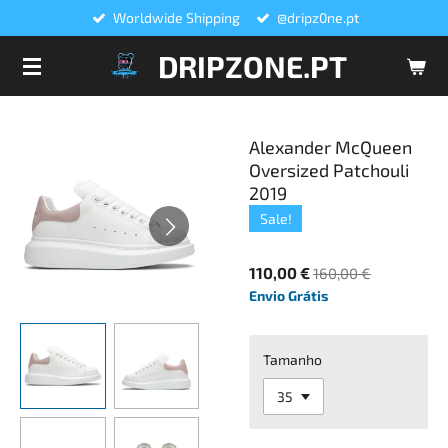
Worldwide Shipping
@dripz0ne.pt
Salta
para
DRIPZONE.PT
o
conteúdo
principal
Alexander McQueen
Oversized Patchouli
2019
Sale!
110,00 €
160,00 €
Envio Grátis
Tamanho