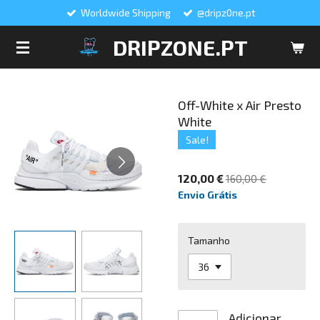
Worldwide Shipping
@dripz0ne.pt
Salta
para
DRIPZONE.PT
o
conteúdo
principal
Off-White x Air Presto
White
Sale!
120,00 €
160,00 €
Envio Grátis
Tamanho
Adicionar