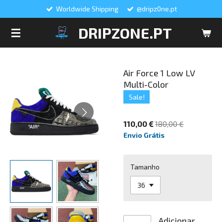
Worldwide Shipping
@dripz0ne.pt
Salta
para
DRIPZONE.PT
o
conteúdo
principal
Air Force 1 Low LV
Multi-Color
Sale!
110,00 €
180,00 €
Envio Grátis
Tamanho
Adicionar