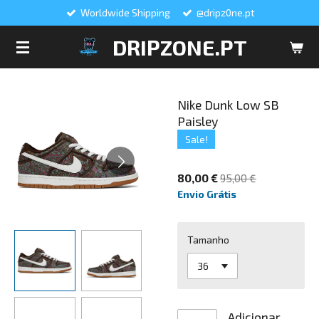
Worldwide Shipping
@dripz0ne.pt
Salta
para
DRIPZONE.PT
o
conteúdo
principal
Nike Dunk Low SB
Paisley
Sale!
80,00 €
95,00 €
Envio Grátis
Tamanho
Adicionar