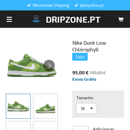
Worldwide Shipping
@dripz0ne.pt
Salta
para
DRIPZONE.PT
o
conteúdo
principal
Nike Dunk Low
Chlorophyll
Sale!
95,00 €
130,00 €
Envio Grátis
Tamanho
Adicionar