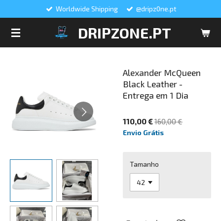
Worldwide Shipping
@dripz0ne.pt
Salta
para
DRIPZONE.PT
o
conteúdo
principal
Alexander McQueen
Black Leather -
Entrega em 1 Dia
110,00 €
160,00 €
Envio Grátis
Tamanho