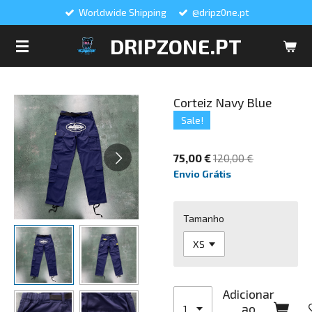
Worldwide Shipping
@dripz0ne.pt
Salta
para
DRIPZONE.PT
o
conteúdo
principal
Corteiz Navy Blue
Sale!
75,00 €
120,00 €
Envio Grátis
Tamanho
Adicionar
ao