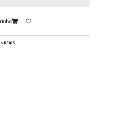
rrinho
ão
REAIS
.