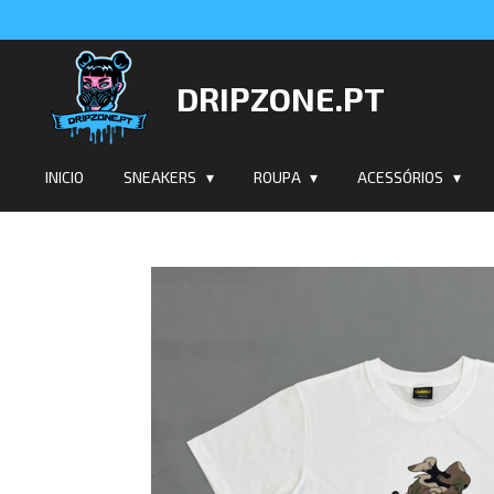
Salta
para
o
DRIPZONE.PT
conteúdo
principal
INICIO
SNEAKERS
ROUPA
ACESSÓRIOS