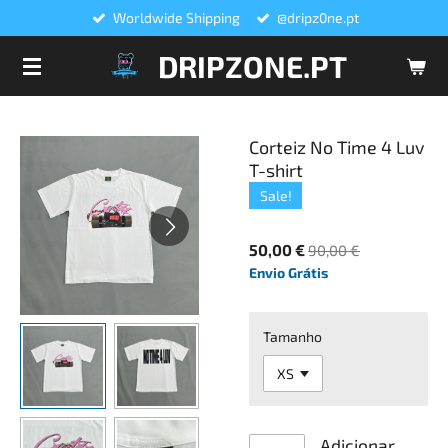
Worldwide Shipping
@dripz0ne.pt
Salta
para
DRIPZONE.PT
o
conteúdo
principal
Corteiz No Time 4 Luv
T-shirt
Sale!
50,00 €
90,00 €
Envio Grátis
Tamanho
Adicionar