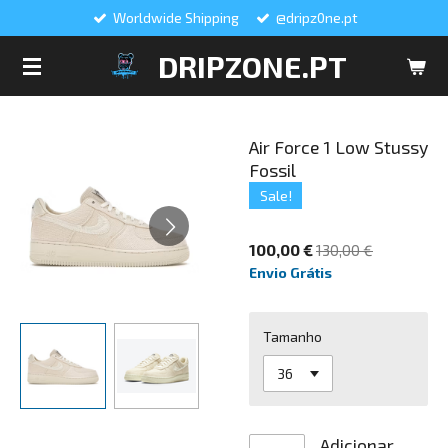
Worldwide Shipping
@dripz0ne.pt
Salta
para
DRIPZONE.PT
o
conteúdo
principal
Air Force 1 Low Stussy
Fossil
Sale!
100,00 €
130,00 €
Envio Grátis
Tamanho
Adicionar