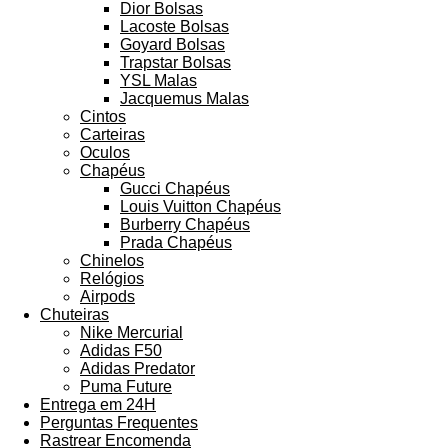
Dior Bolsas
Lacoste Bolsas
Goyard Bolsas
Trapstar Bolsas
YSL Malas
Jacquemus Malas
Cintos
Carteiras
Oculos
Chapéus
Gucci Chapéus
Louis Vuitton Chapéus
Burberry Chapéus
Prada Chapéus
Chinelos
Relógios
Airpods
Chuteiras
Nike Mercurial
Adidas F50
Adidas Predator
Puma Future
Entrega em 24H
Perguntas Frequentes
Rastrear Encomenda