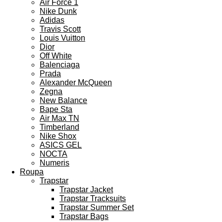
Air Force 1
Nike Dunk
Adidas
Travis Scott
Louis Vuitton
Dior
Off White
Balenciaga
Prada
Alexander McQueen
Zegna
New Balance
Bape Sta
Air Max TN
Timberland
Nike Shox
ASICS GEL
NOCTA
Numeris
Roupa
Trapstar
Trapstar Jacket
Trapstar Tracksuits
Trapstar Summer Set
Trapstar Bags