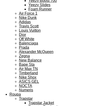
Yeezy Boost 700
Yeezy Slides
Foam Runner
Air Force 1
Nike Dunk
Adidas
Travis Scott
Louis Vuitton
Dior
Off White
Balenciaga
Prada
Alexander McQueen
Zegna
New Balance
Bape Sta
Air Max TN
Timberland
Nike Shox
ASICS GEL
NOCTA
Numeris
Roupa
Trapstar
Trapstar Jacket