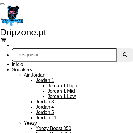
Salta
para
o
conteúdo
principal
Dripzone.pt
Inicio
Sneakers
Air Jordan
Jordan 1
Jordan 1 High
Jordan 1 Mid
Jordan 1 Low
Jordan 3
Jordan 4
Jordan 5
Jordan 11
Yeezy
Yeezy Boost 350