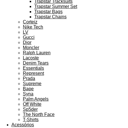
Trapstar Tracksuits
Trapstar Summer Set
Trapstar Bags
Trapstar Chains
Corteiz
Nike Tech
LV
Gucci
Dior
Moncler
Ralph Lauren
Lacoste
Denim Tears
Essentials
Represent
Prada
Supreme
Bape
Syna
Palm Angels
Off White
Sp5der
The North Face
T-Shirts
Acessórios