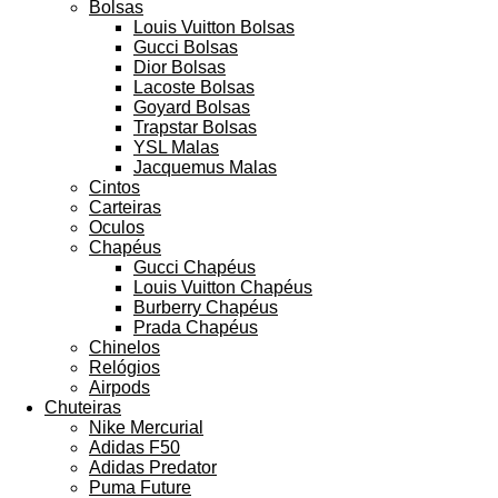
Bolsas
Louis Vuitton Bolsas
Gucci Bolsas
Dior Bolsas
Lacoste Bolsas
Goyard Bolsas
Trapstar Bolsas
YSL Malas
Jacquemus Malas
Cintos
Carteiras
Oculos
Chapéus
Gucci Chapéus
Louis Vuitton Chapéus
Burberry Chapéus
Prada Chapéus
Chinelos
Relógios
Airpods
Chuteiras
Nike Mercurial
Adidas F50
Adidas Predator
Puma Future