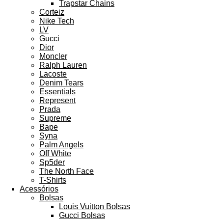
Trapstar Chains
Corteiz
Nike Tech
LV
Gucci
Dior
Moncler
Ralph Lauren
Lacoste
Denim Tears
Essentials
Represent
Prada
Supreme
Bape
Syna
Palm Angels
Off White
Sp5der
The North Face
T-Shirts
Acessórios
Bolsas
Louis Vuitton Bolsas
Gucci Bolsas