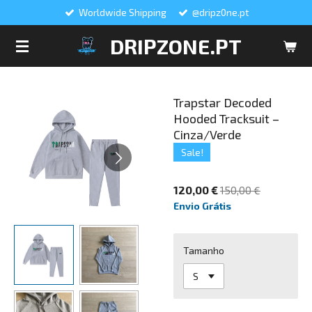
Worldwide Shipping
@dripz0ne.pt
Salta
para
DRIPZONE.PT
o
conteúdo
principal
Trapstar Decoded
Hooded Tracksuit –
Cinza/Verde
Sale!
120,00 €
150,00 €
Envio Grátis
Tamanho