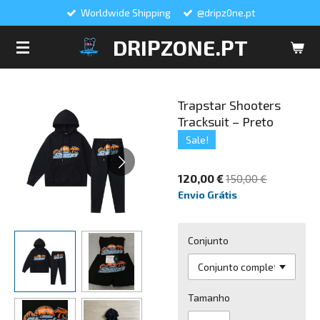
Worldwide Shipping
@dripz0ne.pt
Salta
para
DRIPZONE.PT
o
conteúdo
principal
Trapstar Shooters
Tracksuit – Preto
Sale!
120,00 €
150,00 €
Envio Grátis
Conjunto
Tamanho