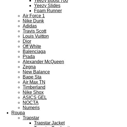
Yeezy Boost 700
Yeezy Slides
Foam Runner
Air Force 1
Nike Dunk
Adidas
Travis Scott
Louis Vuitton
Dior
Off White
Balenciaga
Prada
Alexander McQueen
Zegna
New Balance
Bape Sta
Air Max TN
Timberland
Nike Shox
ASICS GEL
NOCTA
Numeris
Roupa
Trapstar
Trapstar Jacket