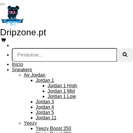
Salta
para
o
conteúdo
principal
Dripzone.pt
Inicio
Sneakers
Air Jordan
Jordan 1
Jordan 1 High
Jordan 1 Mid
Jordan 1 Low
Jordan 3
Jordan 4
Jordan 5
Jordan 11
Yeezy
Yeezy Boost 350