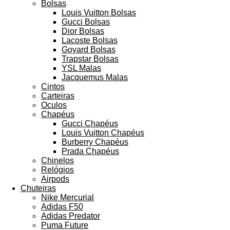
Bolsas
Louis Vuitton Bolsas
Gucci Bolsas
Dior Bolsas
Lacoste Bolsas
Goyard Bolsas
Trapstar Bolsas
YSL Malas
Jacquemus Malas
Cintos
Carteiras
Oculos
Chapéus
Gucci Chapéus
Louis Vuitton Chapéus
Burberry Chapéus
Prada Chapéus
Chinelos
Relógios
Airpods
Chuteiras
Nike Mercurial
Adidas F50
Adidas Predator
Puma Future