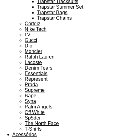
Trapstar Tracksuits
Trapstar Summer Set
Trapstar Bags
Trapstar Chains
Corteiz
Nike Tech
LV
Gucci
Dior
Moncler
Ralph Lauren
Lacoste
Denim Tears
Essentials
Represent
Prada
Supreme
Bape
Syna
Palm Angels
Off White
Sp5der
The North Face
T-Shirts
Acessórios