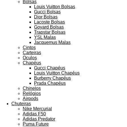
Bolsas
Louis Vuitton Bolsas
Gucci Bolsas
Dior Bolsas
Lacoste Bolsas
Goyard Bolsas
Trapstar Bolsas
YSL Malas
Jacquemus Malas
Cintos
Carteiras
Oculos
Chapéus
Gucci Chapéus
Louis Vuitton Chapéus
Burberry Chapéus
Prada Chapéus
Chinelos
Relógios
Airpods
Chuteiras
Nike Mercurial
Adidas F50
Adidas Predator
Puma Future