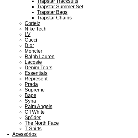
Trapstar Tracksuits
Trapstar Summer Set
Trapstar Bags
Trapstar Chains
Corteiz
Nike Tech
LV
Gucci
Dior
Moncler
Ralph Lauren
Lacoste
Denim Tears
Essentials
Represent
Prada
Supreme
Bape
Syna
Palm Angels
Off White
Sp5der
The North Face
T-Shirts
Acessórios