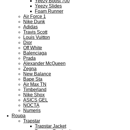
Yeezy Boost 700
Yeezy Slides
Foam Runner
Air Force 1
Nike Dunk
Adidas
Travis Scott
Louis Vuitton
Dior
Off White
Balenciaga
Prada
Alexander McQueen
Zegna
New Balance
Bape Sta
Air Max TN
Timberland
Nike Shox
ASICS GEL
NOCTA
Numeris
Roupa
Trapstar
Trapstar Jacket