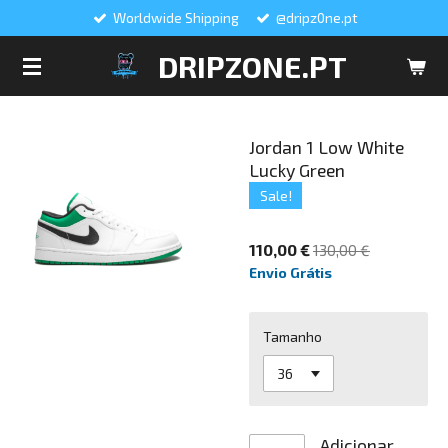
Worldwide Shipping
@dripz0ne.pt
Salta
para
DRIPZONE.PT
o
conteúdo
principal
Jordan 1 Low White
Lucky Green
Sale!
110,00 €
130,00 €
Envio Grátis
Tamanho
Adicionar