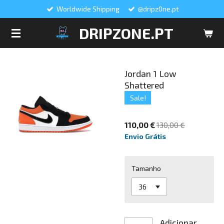
Worldwide Shipping
@dripz0ne.pt
Salta
para
DRIPZONE.PT
o
conteúdo
principal
Jordan 1 Low
Shattered
Sale!
110,00 €
130,00 €
Envio Grátis
Tamanho
Adicionar