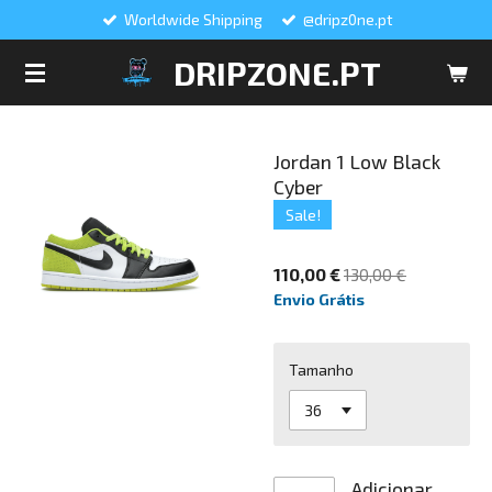
Worldwide Shipping
@dripz0ne.pt
Salta
para
DRIPZONE.PT
o
conteúdo
principal
Jordan 1 Low Black
Cyber
Sale!
110,00 €
130,00 €
Envio Grátis
Tamanho
Adicionar