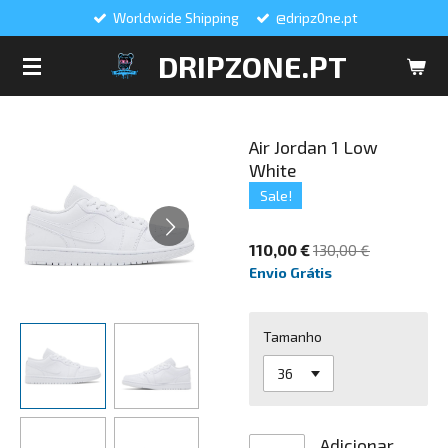
Worldwide Shipping
@dripz0ne.pt
Salta
para
DRIPZONE.PT
o
conteúdo
principal
Air Jordan 1 Low
White
Sale!
110,00 €
130,00 €
Envio Grátis
Tamanho
Adicionar