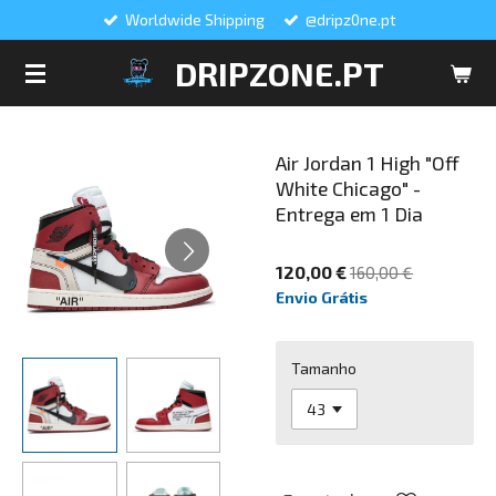
Worldwide Shipping
@dripz0ne.pt
Salta
para
DRIPZONE.PT
o
conteúdo
principal
Air Jordan 1 High "Off
White Chicago" -
Entrega em 1 Dia
120,00 €
160,00 €
Envio Grátis
Tamanho