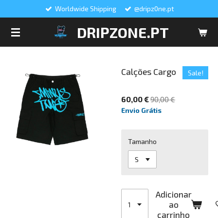
Worldwide Shipping
@dripz0ne.pt
Salta
para
DRIPZONE.PT
o
conteúdo
principal
Calções Cargo
Sale!
60,00 €
90,00 €
Envio Grátis
Tamanho
Adicionar
ao
carrinho