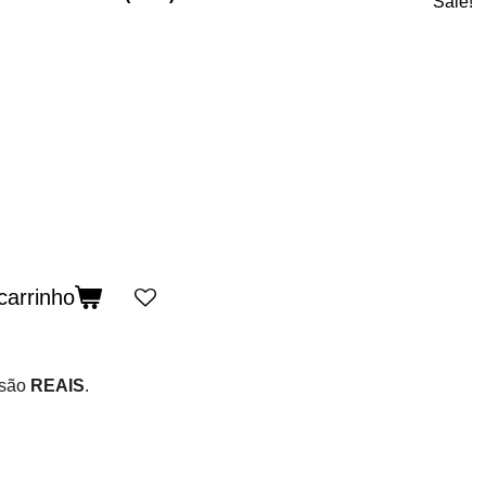
Sale!
carrinho
 são
REAIS
.