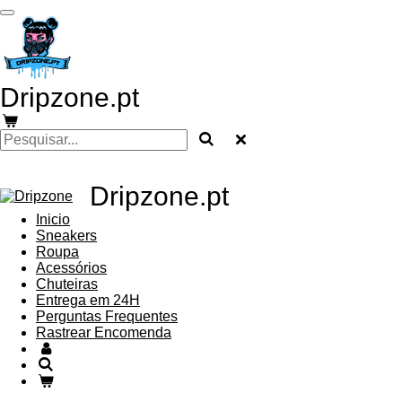
Salta
para
o
conteúdo
principal
Dripzone.pt
Dripzone.pt
Inicio
Sneakers
Roupa
Acessórios
Chuteiras
Entrega em 24H
Perguntas Frequentes
Rastrear Encomenda