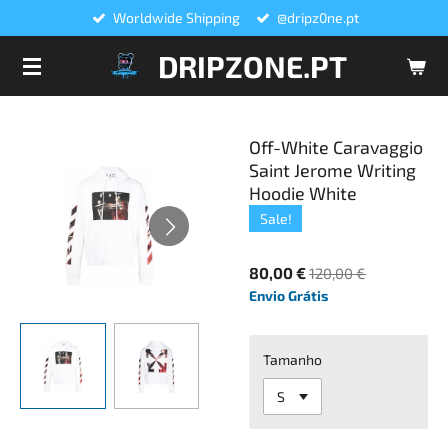
Worldwide Shipping
@dripz0ne.pt
Salta
para
DRIPZONE.PT
o
conteúdo
principal
Off-White Caravaggio
Saint Jerome Writing
Hoodie White
Sale!
80,00 €
120,00 €
Envio Grátis
Tamanho