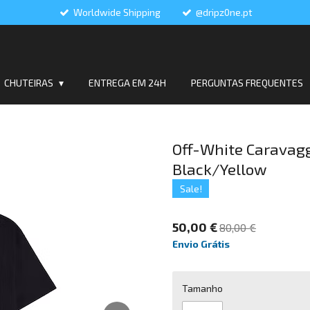
Worldwide Shipping
@dripz0ne.pt
CHUTEIRAS
ENTREGA EM 24H
PERGUNTAS FREQUENTES
Off-White Caravagg
Black/Yellow
Sale!
50,00 €
80,00 €
Envio Grátis
Tamanho