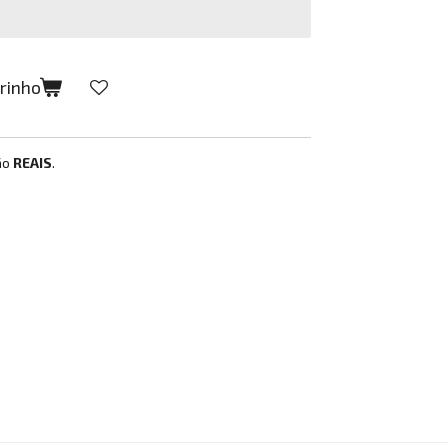
rrinho
ão
REAIS
.