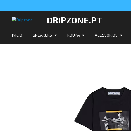
Salta
para
DRIPZONE.PT
o
conteúdo
principal
INICIO
SNEAKERS
ROUPA
ACESSÓRIOS