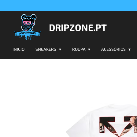
Salta
para
o
DRIPZONE.PT
conteúdo
principal
INICIO
SNEAKERS
ROUPA
ACESSÓRIOS