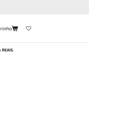
rrinho
ão
REAIS
.