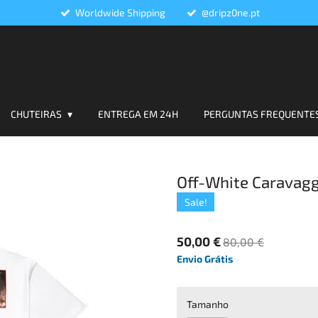
Worldwide Shipping
@dripz0ne.pt
CHUTEIRAS
ENTREGA EM 24H
PERGUNTAS FREQUENTE
Off-White Caravagg
Sale!
50,00 €
80,00 €
Envio Grátis
Tamanho