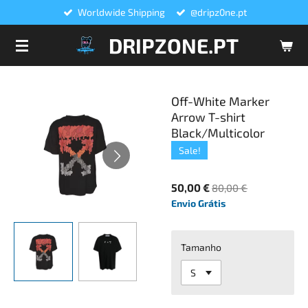
Worldwide Shipping
@dripz0ne.pt
Salta
para
DRIPZONE.PT
o
conteúdo
principal
Off-White Marker
Arrow T-shirt
Black/Multicolor
Sale!
50,00 €
80,00 €
Envio Grátis
Tamanho