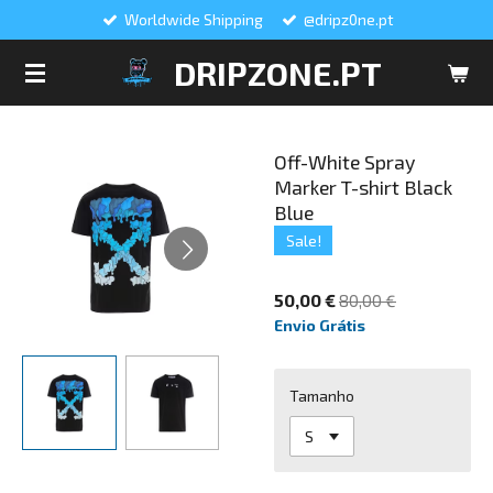
Worldwide Shipping
@dripz0ne.pt
Salta
para
DRIPZONE.PT
o
conteúdo
principal
Off-White Spray
Marker T-shirt Black
Blue
Sale!
50,00 €
80,00 €
Envio Grátis
Tamanho