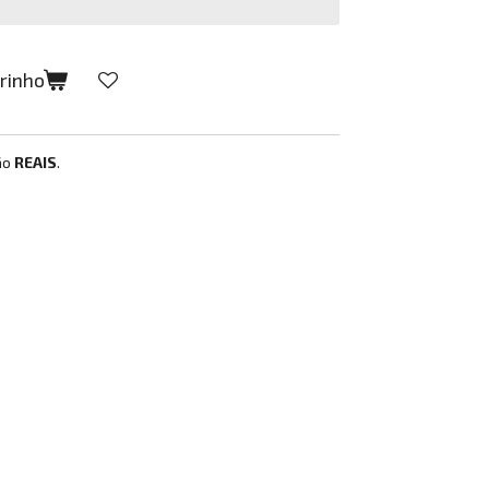
rrinho
ão
REAIS
.