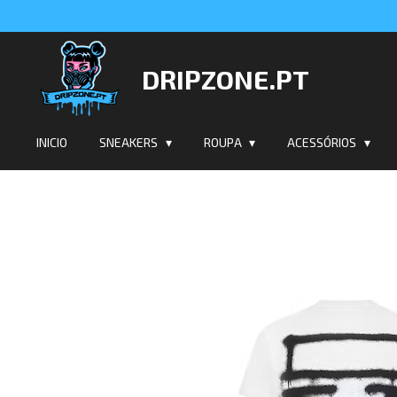
Salta
para
o
DRIPZONE.PT
conteúdo
principal
INICIO
SNEAKERS
ROUPA
ACESSÓRIOS