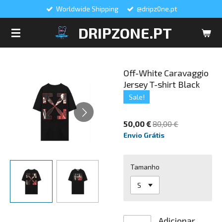
Worldwide Shipping
@dripz0ne.pt
Salta
para
DRIPZONE.PT
o
conteúdo
principal
Off-White Caravaggio
Jersey T-shirt Black
Sale!
50,00 €
80,00 €
Envio Grátis
Tamanho
Adicionar