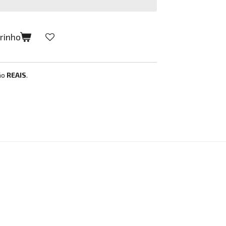
rrinho
ão
REAIS
.