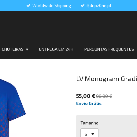
Worldwide Shipping
@dripz0ne.pt
CHUTEIRAS
ENTREGA EM 24H
PERGUNTAS FREQUENTES
LV Monogram Gradi
55,00 €
90,00 €
Envio Grátis
Tamanho