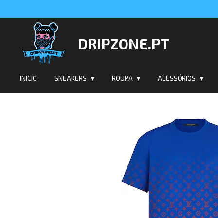
Salta
para
o
DRIPZONE.PT
conteúdo
principal
INICIO
SNEAKERS
ROUPA
ACESSÓRIOS