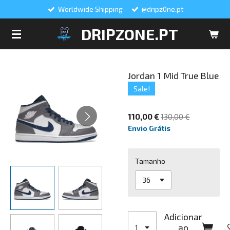
Worldwide Shipping
@dripz0ne.pt
Salta
para
DRIPZONE.PT
o
conteúdo
principal
Jordan 1 Mid True Blue
Sale!
110,00 €
130,00 €
Envio Grátis
Tamanho
Adicionar
ao