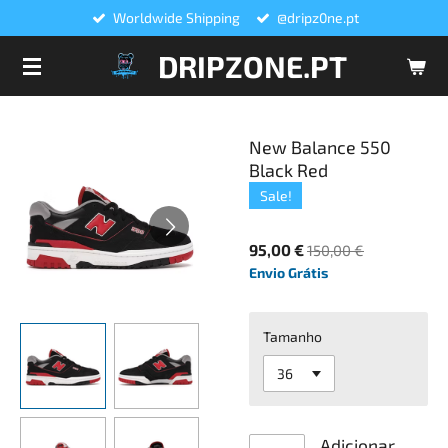
Worldwide Shipping
@dripz0ne.pt
Salta
para
DRIPZONE.PT
o
conteúdo
principal
New Balance 550
Black Red
Sale!
95,00 €
150,00 €
Envio Grátis
Tamanho
Adicionar