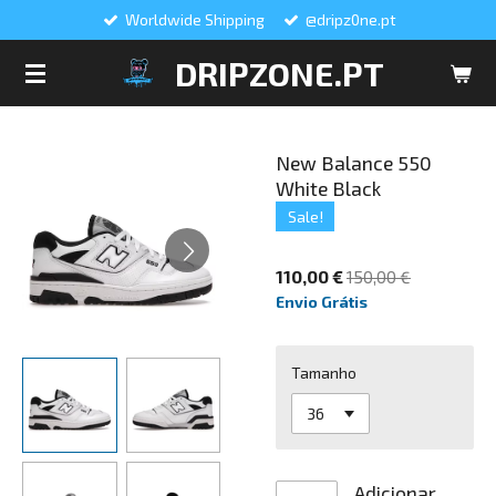
Worldwide Shipping
@dripz0ne.pt
Salta
para
DRIPZONE.PT
o
conteúdo
principal
New Balance 550
White Black
Sale!
110,00 €
150,00 €
Envio Grátis
Tamanho
Adicionar