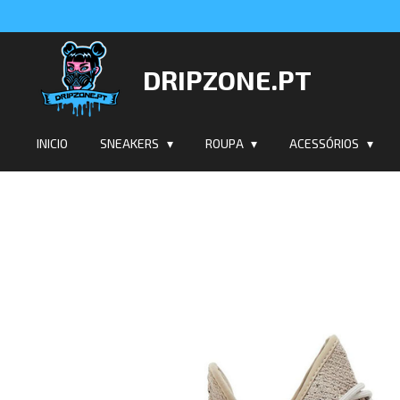
Salta
para
o
DRIPZONE.PT
conteúdo
principal
INICIO
SNEAKERS
ROUPA
ACESSÓRIOS