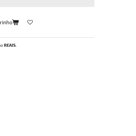
rrinho
ão
REAIS
.