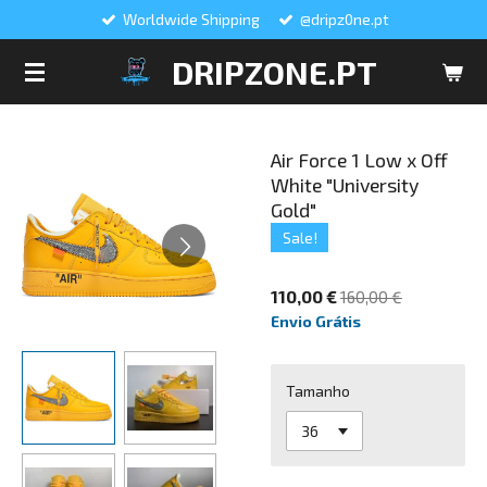
Worldwide Shipping
@dripz0ne.pt
Salta
para
DRIPZONE.PT
o
conteúdo
principal
Air Force 1 Low x Off
White "University
Gold"
Sale!
110,00 €
160,00 €
Envio Grátis
Tamanho