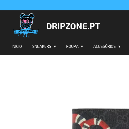
Salta
para
o
DRIPZONE.PT
conteúdo
principal
INICIO
SNEAKERS
ROUPA
ACESSÓRIOS