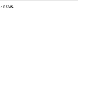
ão
REAIS
.