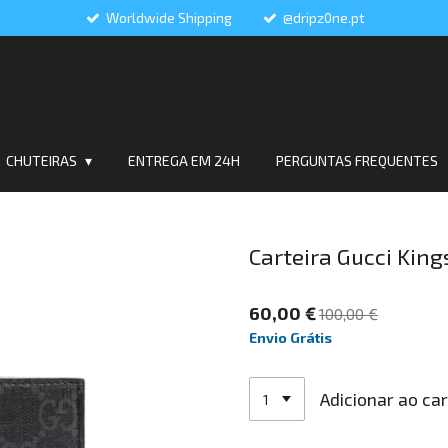
Worldwide Shipping
@dripz0ne.pt
CHUTEIRAS
ENTREGA EM 24H
PERGUNTAS FREQUENTES
Carteira Gucci Kin
60,00 €
100,00 €
Envio Grátis
Adicionar ao ca